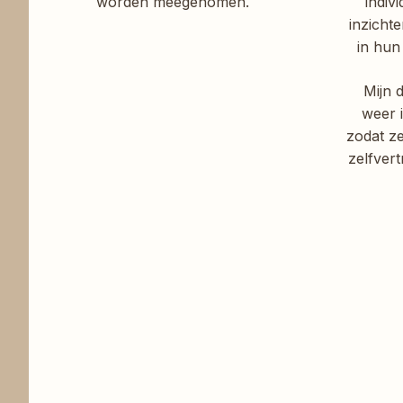
worden meegenomen.
indiv
inzicht
in hun
Mijn 
weer i
zodat z
zelfver