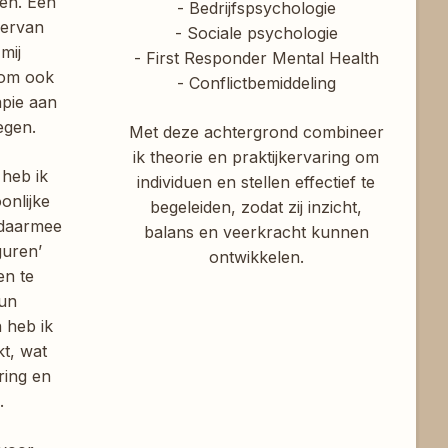
en. Een
- Bedrijfspsychologie
iervan
- Sociale psychologie
mij
- First Responder Mental Health
 om ook
- Conflictbemiddeling
apie aan
egen.
Met deze achtergrond combineer
ik theorie en praktijkervaring om
 heb ik
individuen en stellen effectief te
onlijke
begeleiden, zodat zij inzicht,
 daarmee
balans en veerkracht kunnen
guren’
ontwikkelen.
n te
hun
n heb ik
kt, wat
ring en
.