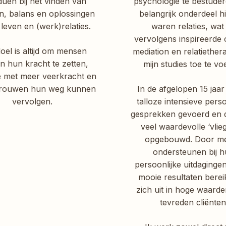
iduen bij het vinden van
psychologie te bestuder
en, balans en oplossingen
belangrijk onderdeel h
 leven en (werk)relaties.
waren relaties, wat 
vervolgens inspireerde
doel is altijd om mensen
mediation en relatiether
n hun kracht te zetten,
mijn studies toe te vo
e met meer veerkracht en
trouwen hun weg kunnen
In de afgelopen 15 jaar
vervolgen.
talloze intensieve perso
gesprekken gevoerd en
veel waardevolle ‘vlie
opgebouwd. Door me
ondersteunen bij 
persoonlijke uitdaginge
mooie resultaten berei
zich uit in hoge waarde
tevreden cliënten