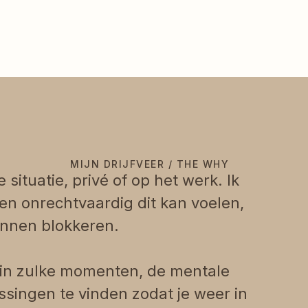
MIJN DRIJFVEER / THE WHY
situatie, privé of op het werk. Ik
en onrechtvaardig dit kan voelen,
unnen blokkeren.
ijn in zulke momenten, de mentale
singen te vinden zodat je weer in