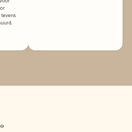
 voor
oor
k tevens
huurd.
oo