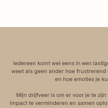
Iedereen komt wel eens in een lastige 
weet als geen ander hoe frustrerend 
en hoe emoties je k
Mijn drijfveer is om er voor je te z
impact te verminderen en samen oplos